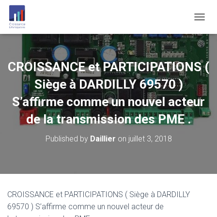
O
U
V
R
I
CROISSANCE et PARTICIPATIONS (
R
/
Siège à DARDILLY 69570 )
F
E
S’affirme comme un nouvel acteur
R
de la transmission des PME .
M
E
R
Published by
Daillier
on
juillet 3, 2018
L
A
N
A
V
I
CROISSANCE et PARTICIPATIONS ( Siège à DARDILLY
G
69570 ) S’affirme comme un nouvel acteur de
A