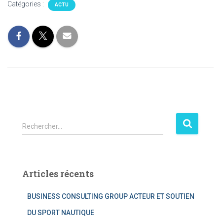
Catégories :
ACTU
R
Rechercher…
e
c
h
e
Articles récents
r
c
BUSINESS CONSULTING GROUP ACTEUR ET SOUTIEN
h
e
DU SPORT NAUTIQUE
r