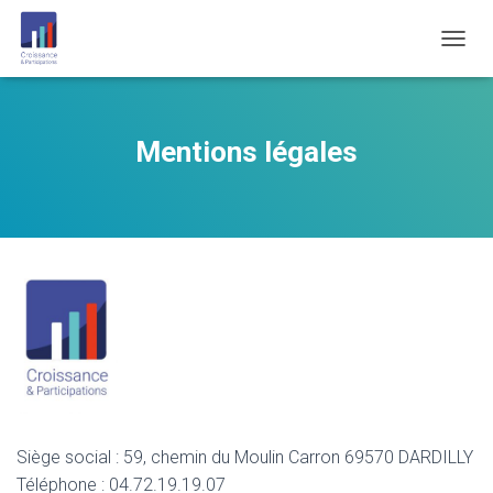
O
U
V
R
I
Mentions légales
R
/
F
E
R
M
E
R
L
A
N
A
V
I
G
Siège social : 59, chemin du Moulin Carron 69570 DARDILLY
A
Téléphone : 04.72.19.19.07